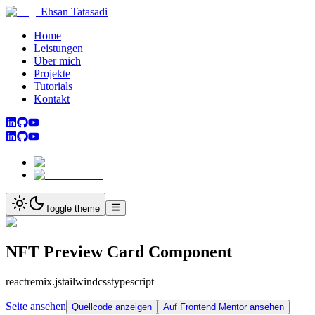
Ehsan Tatasadi
Home
Leistungen
Über mich
Projekte
Tutorials
Kontakt
Toggle theme
NFT Preview Card Component
react
remix.js
tailwindcss
typescript
Seite ansehen
Quellcode anzeigen
Auf Frontend Mentor ansehen