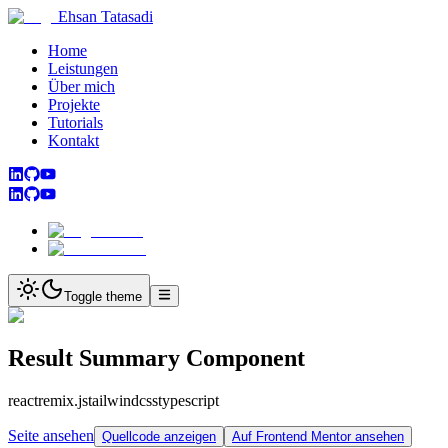
Ehsan Tatasadi
Home
Leistungen
Über mich
Projekte
Tutorials
Kontakt
Toggle theme
Result Summary Component
react
remix.js
tailwindcss
typescript
Seite ansehen
Quellcode anzeigen
Auf Frontend Mentor ansehen