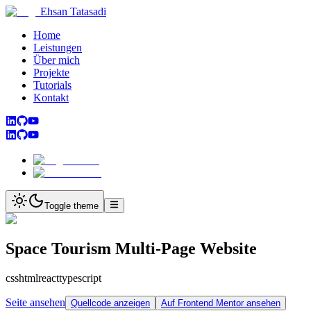
Ehsan Tatasadi
Home
Leistungen
Über mich
Projekte
Tutorials
Kontakt
Toggle theme
Space Tourism Multi-Page Website
css
html
react
typescript
Seite ansehen
Quellcode anzeigen
Auf Frontend Mentor ansehen