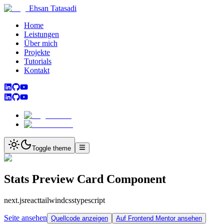
Ehsan Tatasadi
Home
Leistungen
Über mich
Projekte
Tutorials
Kontakt
Toggle theme
Stats Preview Card Component
next.js
react
tailwindcss
typescript
Seite ansehen
Quellcode anzeigen
Auf Frontend Mentor ansehen